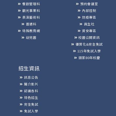
餐飲管理科
預約會議室
觀光事業科
內部控制
表演藝術科
防疫專區
普通科
員生社
特殊教育網
資安專區
幼兒園
校園公開資訊
優質化&完全免試
115年免試入學
頭家80年校慶
招生資訊
訊息公告
簡介影片
認識各科
特色招生
完全免試
免試入學