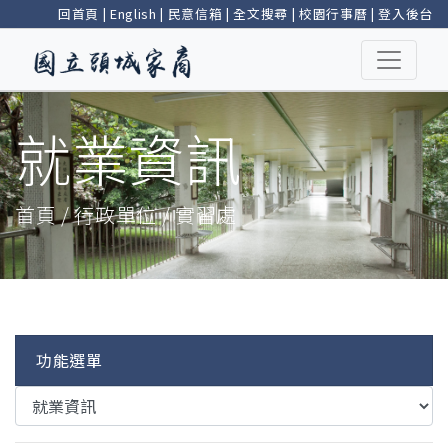
回首頁
|
English
|
民意信箱
|
全文搜尋
|
校園行事曆
|
登入後台
就業資訊
首頁 / 行政單位 / 實習處
功能選單