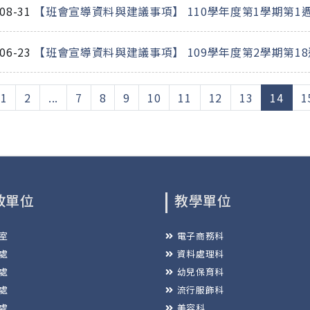
-08-31
【班會宣導資料與建議事項】 110學年度第1學期第1週班
-06-23
【班會宣導資料與建議事項】 109學年度第2學期第18週班
(cur
1
2
...
7
8
9
10
11
12
13
14
1
政單位
教學單位
室
電子商務科
處
資料處理科
處
幼兒保育科
處
流行服飾科
處
美容科