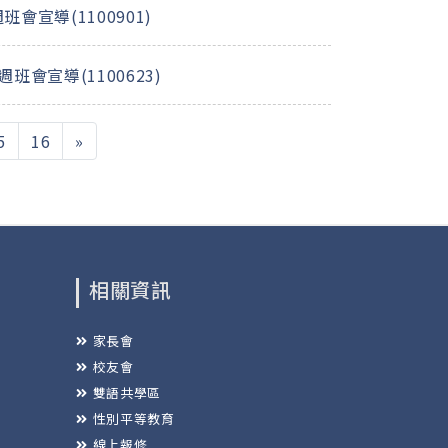
會宣導(1100901)
會宣導(1100623)
rent)
5
16
»
相關資訊
家長會
校友會
雙語共學區
性別平等教育
線上報修