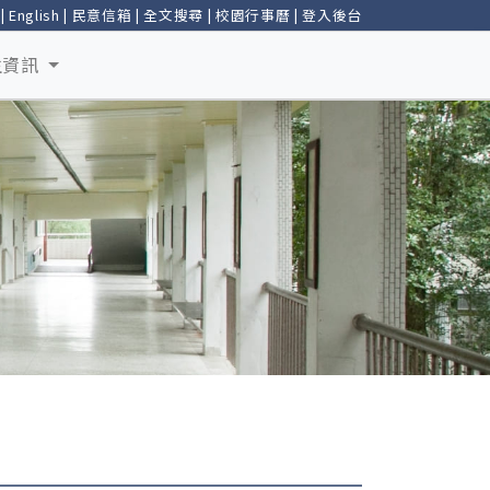
|
English
|
民意信箱
|
全文搜尋
|
校園行事曆
|
登入後台
生資訊