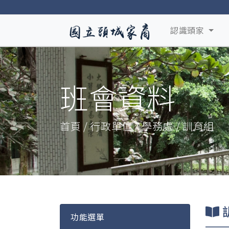
認識頭家
班會資料
首頁 / 行政單位 / 學務處 / 訓育組
功能選單