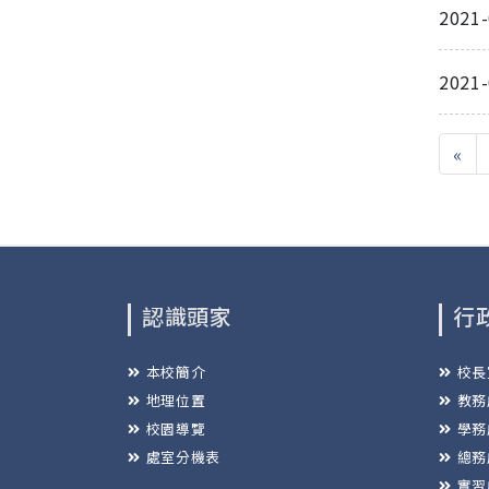
2021
2021
«
認識頭家
行
本校簡介
校長
地理位置
教務
校園導覽
學務
處室分機表
總務
實習