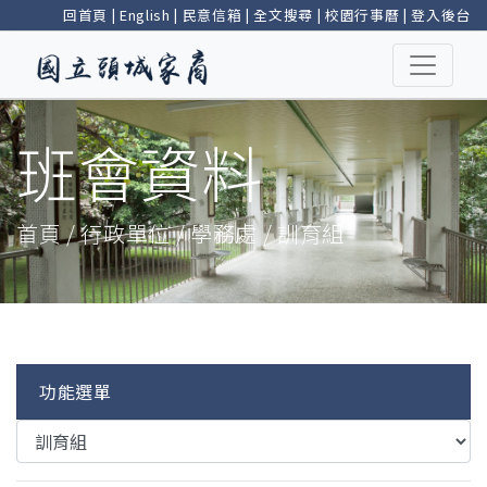
回首頁
|
English
|
民意信箱
|
全文搜尋
|
校園行事曆
|
登入後台
班會資料
首頁 / 行政單位 / 學務處 / 訓育組
功能選單