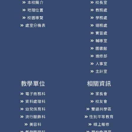
本校簡介
校長室
地理位置
教務處
校園導覽
學務處
處室分機表
總務處
實習處
輔導室
圖書館
進修部
人事室
主計室
教學單位
相關資訊
電子商務科
家長會
資料處理科
校友會
幼兒保育科
雙語共學區
流行服飾科
性別平等教育
美容科
線上報修
餐飲管理科
預約會議室