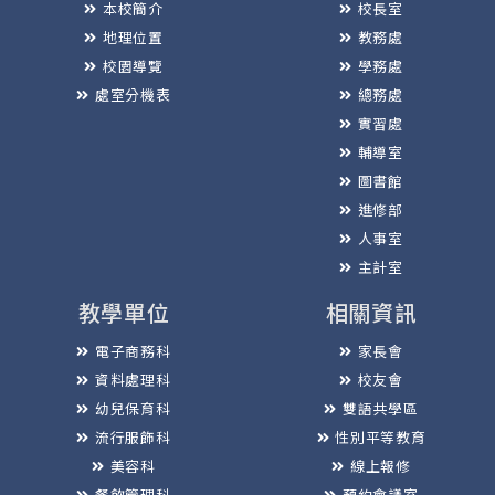
本校簡介
校長室
地理位置
教務處
校園導覽
學務處
處室分機表
總務處
實習處
輔導室
圖書館
進修部
人事室
主計室
教學單位
相關資訊
電子商務科
家長會
資料處理科
校友會
幼兒保育科
雙語共學區
流行服飾科
性別平等教育
美容科
線上報修
餐飲管理科
預約會議室