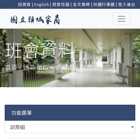
回首頁
|
English
|
民意信箱
|
全文搜尋
|
校園行事曆
|
登入後台
班會資料
首頁 / 行政單位 / 學務處 / 訓育組
功能選單