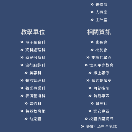
進修部
人事室
主計室
教學單位
相關資訊
電子商務科
家長會
資料處理科
校友會
幼兒保育科
雙語共學區
流行服飾科
性別平等教育
美容科
線上報修
餐飲管理科
預約會議室
觀光事業科
內部控制
表演藝術科
防疫專區
普通科
員生社
特殊教育網
資安專區
幼兒園
校園公開資訊
優質化&完全免試