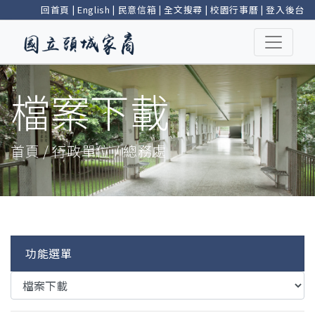
回首頁
|
English
|
民意信箱
|
全文搜尋
|
校園行事曆
|
登入後台
檔案下載
首頁 / 行政單位 / 總務處
功能選單