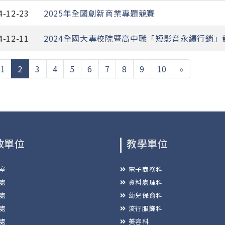
4-12-23
2025年全國創新商業專題競賽
4-12-11
2024全國大專校院暨高中職「短影音永續行銷」
(current)
1
2
3
4
5
6
7
8
9
10
»
政單位
教學單位
室
電子商務科
處
資料處理科
處
幼兒保育科
處
流行服飾科
處
美容科