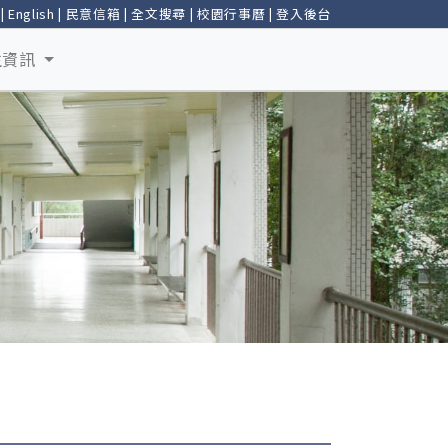
|
English
|
民意信箱
|
全文搜尋
|
校園行事曆
|
登入後台
生資訊