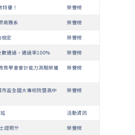
全數特優！
榮譽榜
國際商務系
榮譽榜
力檢定
榮譽榜
數通過，通過率100%
榮譽榜
教育學會會計能力測驗榮獲
榮譽榜
比城市盃全國大專校院暨高中
榮譽榜
導班
活動資訊
士證照🎊
榮譽榜