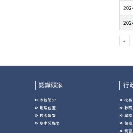
202
202
«
認識頭家
行
本校簡介
校長
地理位置
教務
校園導覽
學務
處室分機表
總務
實習