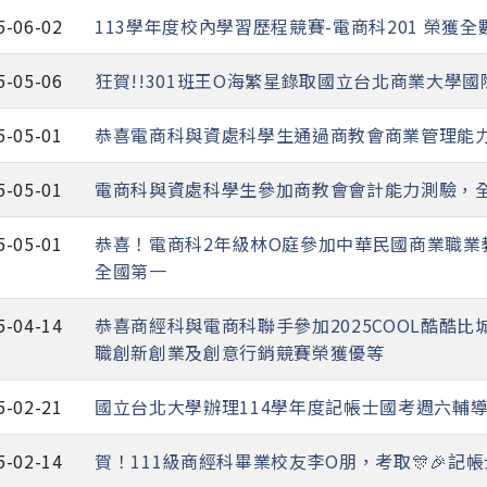
5-06-02
113學年度校內學習歷程競賽-電商科201 榮獲
5-05-06
狂賀!!301班王O海繁星錄取國立台北商業大學
5-05-01
恭喜電商科與資處科學生通過商教會商業管理能
5-05-01
電商科與資處科學生參加商教會會計能力測驗，全
5-05-01
恭喜！電商科2年級林O庭參加中華民國商業職業
全國第一
5-04-14
恭喜商經科與電商科聯手參加2025COOL酷酷
職創新創業及創意行銷競賽榮獲優等
5-02-21
國立台北大學辦理114學年度記帳士國考週六輔
5-02-14
賀！111級商經科畢業校友李O朋，考取🎊🎉記帳