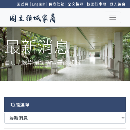
回首頁
|
English
|
民意信箱
|
全文搜尋
|
校園行事曆
|
登入後台
最新消息
首頁 / 教學單位 / 電子商務科
功能選單