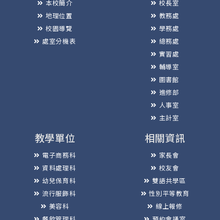
本校簡介
校長室
地理位置
教務處
校園導覽
學務處
處室分機表
總務處
實習處
輔導室
圖書館
進修部
人事室
主計室
教學單位
相關資訊
電子商務科
家長會
資料處理科
校友會
幼兒保育科
雙語共學區
流行服飾科
性別平等教育
美容科
線上報修
餐飲管理科
預約會議室