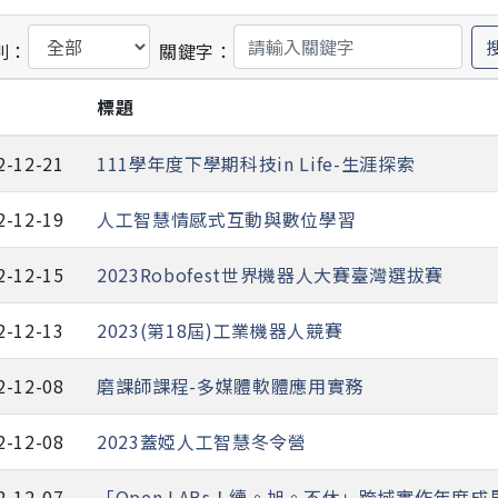
別：
關鍵字：
期
標題
2-12-21
111學年度下學期科技in Life-生涯探索
2-12-19
人工智慧情感式互動與數位學習
2-12-15
2023Robofest世界機器人大賽臺灣選拔賽
2-12-13
2023(第18屆)工業機器人競賽
2-12-08
磨課師課程-多媒體軟體應用實務
2-12-08
2023蓋婭人工智慧冬令營
2-12-07
「Open LABs！續。旭。不休」跨域實作年度