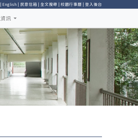
|
English
|
民意信箱
|
全文搜尋
|
校園行事曆
|
登入後台
生資訊