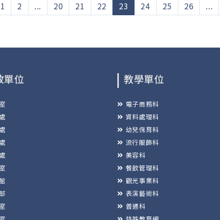
(current)
1
2
...
20
21
22
23
24
25
26
...
政單位
教學單位
室
電子商務科
處
資料處理科
處
幼兒保育科
處
流行服飾科
處
美容科
室
餐飲管理科
館
觀光事業科
部
表演藝術科
室
普通科
室
特殊教育網