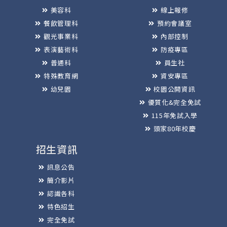
美容科
線上報修
餐飲管理科
預約會議室
觀光事業科
內部控制
表演藝術科
防疫專區
普通科
員生社
特殊教育網
資安專區
幼兒園
校園公開資訊
優質化&完全免試
115年免試入學
頭家80年校慶
招生資訊
訊息公告
簡介影片
認識各科
特色招生
完全免試