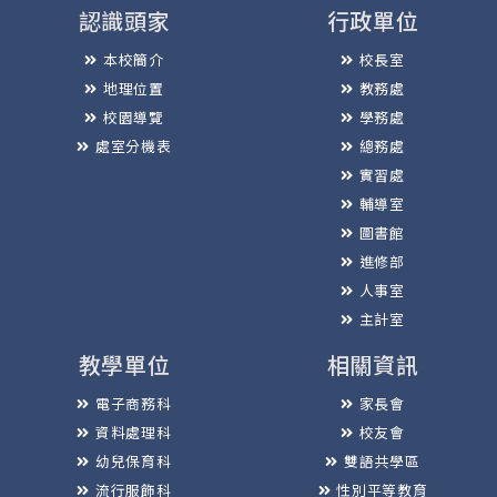
認識頭家
行政單位
本校簡介
校長室
地理位置
教務處
校園導覽
學務處
處室分機表
總務處
實習處
輔導室
圖書館
進修部
人事室
主計室
教學單位
相關資訊
電子商務科
家長會
資料處理科
校友會
幼兒保育科
雙語共學區
流行服飾科
性別平等教育