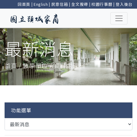
回首頁
|
English
|
民意信箱
|
全文搜尋
|
校園行事曆
|
登入後台
最新消息
首頁 / 教學單位 / 資料處理科
功能選單