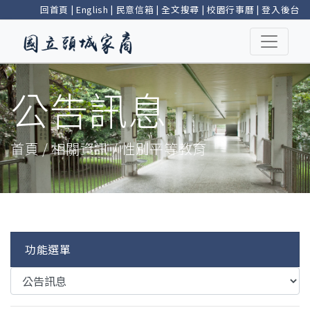
回首頁
|
English
|
民意信箱
|
全文搜尋
|
校園行事曆
|
登入後台
公告訊息
首頁 / 相關資訊 / 性別平等教育
功能選單