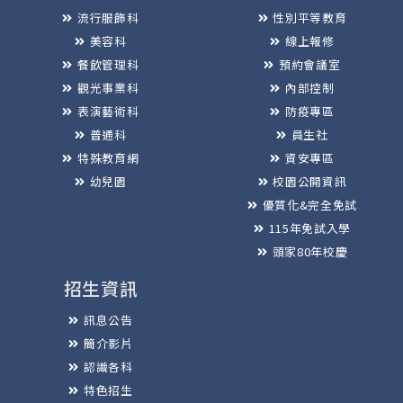
流行服飾科
性別平等教育
美容科
線上報修
餐飲管理科
預約會議室
觀光事業科
內部控制
表演藝術科
防疫專區
普通科
員生社
特殊教育網
資安專區
幼兒園
校園公開資訊
優質化&完全免試
115年免試入學
頭家80年校慶
招生資訊
訊息公告
簡介影片
認識各科
特色招生