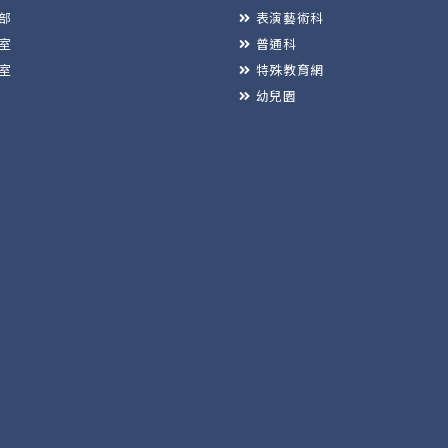
部
表演藝術科
室
普通科
室
特殊教育網
幼兒園