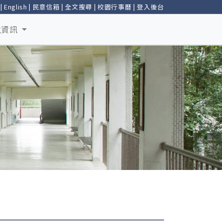
|
English
|
民意信箱
|
全文搜尋
|
校園行事曆
|
登入後台
生資訊