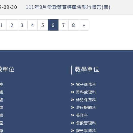
2-09-30
111年9月份政策宣導廣告執行情形(無)
(current)
1
2
3
4
5
6
7
8
»
政單位
教學單位
室
電子商務科
處
資料處理科
處
幼兒保育科
處
流行服飾科
處
美容科
室
餐飲管理科
館
觀光事業科