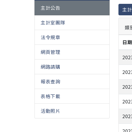
主計公告
主
主計室團隊
類
法令規章
日
網頁管理
202
網路請購
202
報表查詢
202
表格下載
202
活動照片
202
202