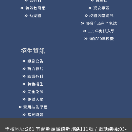
普通科
員生社
特殊教育網
資安專區
幼兒園
校園公開資訊
優質化&完全免試
115年免試入學
頭家80年校慶
招生資訊
訊息公告
簡介影片
認識各科
特色招生
完全免試
免試入學
實用技能學程
常見問題
榮譽榜
學校地址:261 宜蘭縣頭城鎮新興路111號 / 電話總機:03-