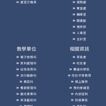
處室分機表
總務處
實習處
輔導室
圖書館
進修部
人事室
主計室
教學單位
相關資訊
電子商務科
家長會
資料處理科
校友會
幼兒保育科
雙語共學區
流行服飾科
性別平等教育
美容科
線上報修
餐飲管理科
預約會議室
觀光事業科
內部控制
表演藝術科
防疫專區