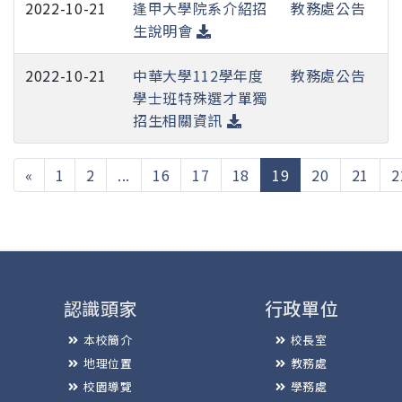
2022-10-21
逢甲大學院系介紹招
教務處公告
生說明會
2022-10-21
中華大學112學年度
教務處公告
學士班特殊選才單獨
招生相關資訊
(current)
«
1
2
...
16
17
18
19
20
21
2
認識頭家
行政單位
本校簡介
校長室
地理位置
教務處
校園導覽
學務處