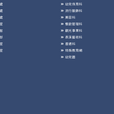
處
幼兒保育科
處
流行服飾科
處
美容科
室
餐飲管理科
館
觀光事業科
部
表演藝術科
室
普通科
室
特殊教育網
幼兒園