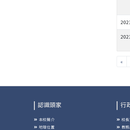
202
202
«
認識頭家
行
本校簡介
校長
地理位置
教務