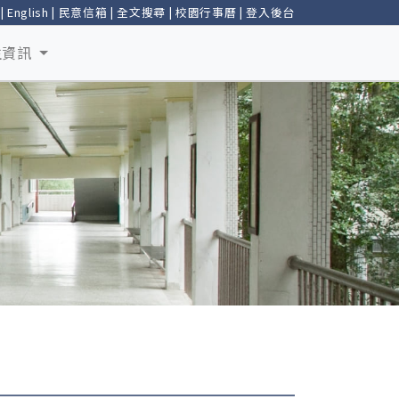
|
English
|
民意信箱
|
全文搜尋
|
校園行事曆
|
登入後台
生資訊