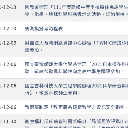
1-12-13
國教署辦理「111年度高級中等學校原住民族學
物、化學、地球科學科寒假培訓活動，詳如附檔
1-12-13
統測模擬考時程表
1-12-09
財團法人台灣網路資訊中心辦理「TWNIC網路科
躍參加。
1-12-06
國立臺灣師範大學化學系辦理「2021日本櫻花
動，敬請鼓勵具科學性向之高中學生踴躍參加。
1-12-06
國立雲林科技大學工程學院辦理2021科學研習
析】，敬邀本校師生參與。
1-12-06
教育部制定「教育體系遠距教學之資訊安全指引
1-11-30
衛生福利部疾病管制署新編訂「局部風險評鑑(Local Ri