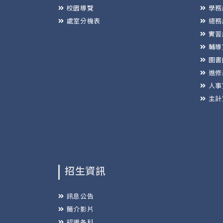
校園導覽
學務
處室分機表
總務
實習
輔導
圖書
進修
人事
主計
招生資訊
訊息公告
簡介影片
認識各科