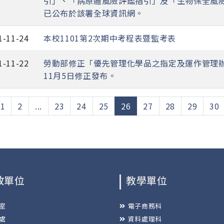
引」、「病原體風險評鑑指引」及「生物保全風
已公布於該署全球資訊網。
1-11-24
本校1101第2次期中考程表暨監考表
1-11-22
勞動部修正「優先管理化學品之指定及運作管理辦
11月5日修正發布。
(current)
1
2
...
23
24
25
26
27
28
29
30
政單位
教學單位
室
電子商務科
處
資料處理科