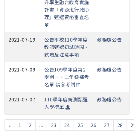
升學生融合教育實施
計畫「資源班行政助
理」甄選資格審查名
單
2021-07-19
公告本校110學年度
教務處公告
教師甄選初試時間、
試場及注意事項
2021-07-09
公告109學年度第2
教務處公告
學期一、二年級補考
名單 請參考附件
2021-07-07
110學年度統測甄選
教務處公告
入學榜單
«
1
2
...
23
24
25
26
27
28
2