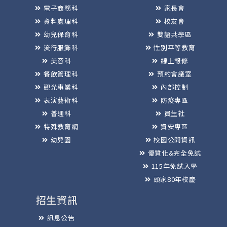
電子商務科
家長會
資料處理科
校友會
幼兒保育科
雙語共學區
流行服飾科
性別平等教育
美容科
線上報修
餐飲管理科
預約會議室
觀光事業科
內部控制
表演藝術科
防疫專區
普通科
員生社
特殊教育網
資安專區
幼兒園
校園公開資訊
優質化&完全免試
115年免試入學
頭家80年校慶
招生資訊
訊息公告