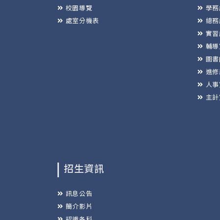
校園導覽
學務
處室分機表
總務
實習
輔導
圖書
進修
人事
主計
招生資訊
訊息公告
簡介影片
認識各科