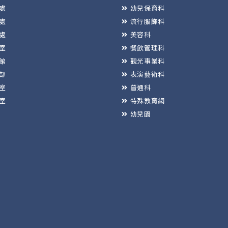
處
幼兒保育科
處
流行服飾科
處
美容科
室
餐飲管理科
館
觀光事業科
部
表演藝術科
室
普通科
室
特殊教育網
幼兒園