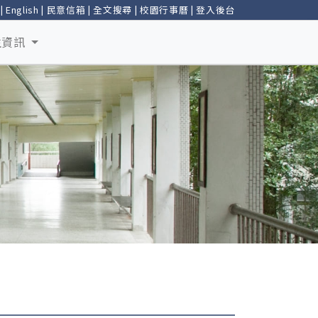
|
English
|
民意信箱
|
全文搜尋
|
校園行事曆
|
登入後台
生資訊