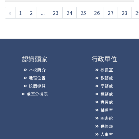
«
1
2
...
23
24
25
26
27
28
2
認識頭家
行政單位
本校簡介
校長室
地理位置
教務處
校園導覽
學務處
處室分機表
總務處
實習處
輔導室
圖書館
進修部
人事室