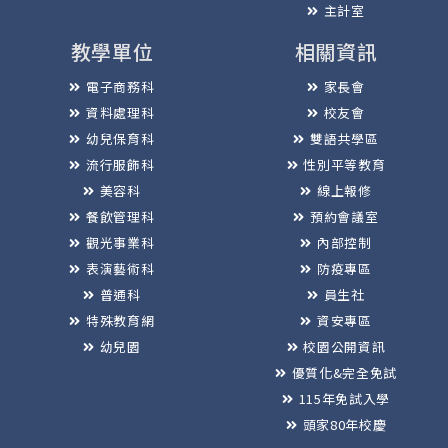
主計室
教學單位
相關資訊
電子商務科
家長會
資料處理科
校友會
幼兒保育科
雙語共學區
流行服飾科
性別平等教育
美容科
線上報修
餐飲管理科
預約會議室
觀光事業科
內部控制
表演藝術科
防疫專區
普通科
員生社
特殊教育網
資安專區
幼兒園
校園公開資訊
優質化&完全免試
115年免試入學
頭家80年校慶