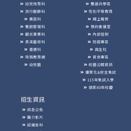
幼兒保育科
雙語共學區
流行服飾科
性別平等教育
美容科
線上報修
餐飲管理科
預約會議室
觀光事業科
內部控制
表演藝術科
防疫專區
普通科
員生社
特殊教育網
資安專區
幼兒園
校園公開資訊
優質化&完全免試
115年免試入學
頭家80年校慶
招生資訊
訊息公告
簡介影片
認識各科