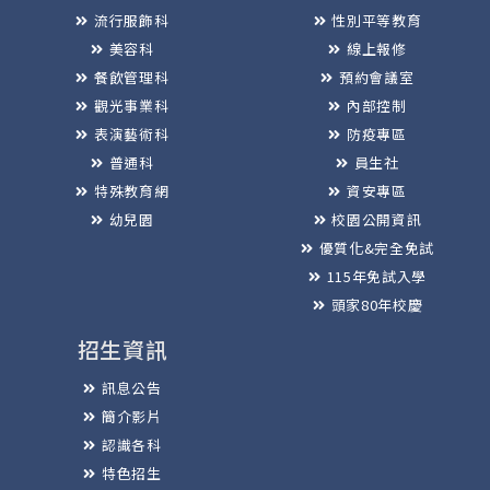
流行服飾科
性別平等教育
美容科
線上報修
餐飲管理科
預約會議室
觀光事業科
內部控制
表演藝術科
防疫專區
普通科
員生社
特殊教育網
資安專區
幼兒園
校園公開資訊
優質化&完全免試
115年免試入學
頭家80年校慶
招生資訊
訊息公告
簡介影片
認識各科
特色招生