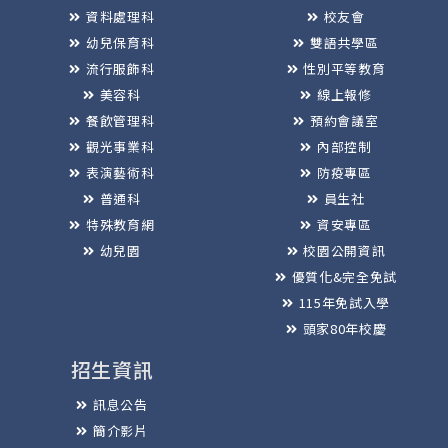
資料處理科
校友會
幼兒保育科
雙語共學區
流行服飾科
性別平等教育
美容科
線上報修
餐飲管理科
預約會議室
觀光事業科
內部控制
表演藝術科
防疫專區
普通科
員生社
特殊教育網
資安專區
幼兒園
校園公開資訊
優質化&完全免試
115年免試入學
頭家80年校慶
招生資訊
訊息公告
簡介影片