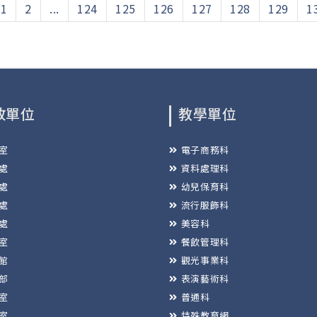
1
2
...
124
125
126
127
128
129
1
政單位
教學單位
室
電子商務科
處
資料處理科
處
幼兒保育科
處
流行服飾科
處
美容科
室
餐飲管理科
館
觀光事業科
部
表演藝術科
室
普通科
室
特殊教育網