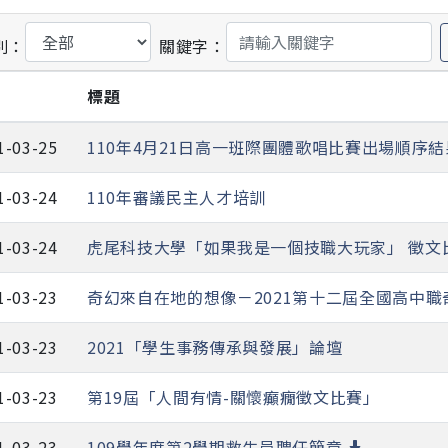
別：
關鍵字：
期
標題
1-03-25
110年4月21日高一班際團體歌唱比賽出場順序
1-03-24
110年審議民主人才培訓
1-03-24
虎尾科技大學「如果我是一個技職大玩家」 徵文
1-03-23
奇幻來自在地的想像－2021第十二屆全國高中職
1-03-23
2021「學生事務傳承與發展」論壇
1-03-23
第19屆「人間有情-關懷癲癇徵文比賽」
1-03-23
109學年度第2學期救生員聘任簡章