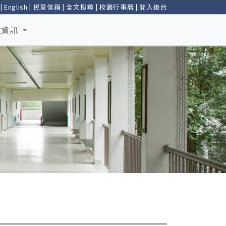
|
English
|
民意信箱
|
全文搜尋
|
校園行事曆
|
登入後台
生資訊