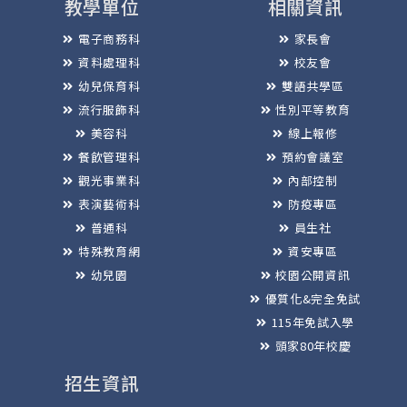
教學單位
相關資訊
電子商務科
家長會
資料處理科
校友會
幼兒保育科
雙語共學區
流行服飾科
性別平等教育
美容科
線上報修
餐飲管理科
預約會議室
觀光事業科
內部控制
表演藝術科
防疫專區
普通科
員生社
特殊教育網
資安專區
幼兒園
校園公開資訊
優質化&完全免試
115年免試入學
頭家80年校慶
招生資訊