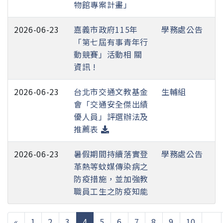
物館專案計畫」
2026-06-23
嘉義市政府115年
學務處公告
「第七屆有事青年行
動競賽」活動相 關
資訊 !
2026-06-23
台北市交通文教基金
生輔組
會「交通安全傑出績
優人員」評選辦法及
推薦表
2026-06-23
暑假期間持續落實登
學務處公告
革熱等蚊媒傳染病之
防疫措施，並加強教
職員工生之防疫知能
(current)
«
1
2
3
4
5
6
7
8
9
10
...