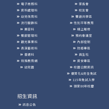
電子商務科
家長會
資料處理科
校友會
幼兒保育科
雙語共學區
流行服飾科
性別平等教育
美容科
線上報修
餐飲管理科
預約會議室
觀光事業科
內部控制
表演藝術科
防疫專區
普通科
員生社
特殊教育網
資安專區
幼兒園
校園公開資訊
優質化&完全免試
115年免試入學
頭家80年校慶
招生資訊
訊息公告