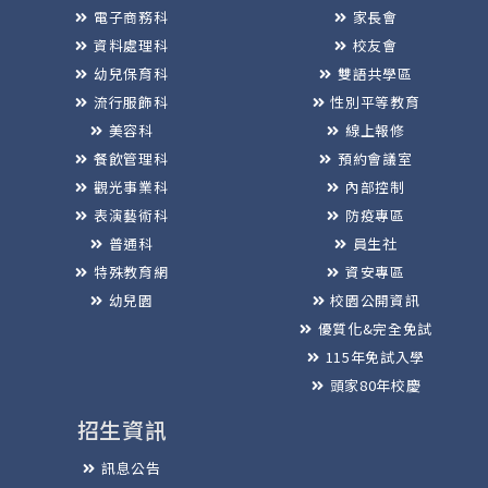
電子商務科
家長會
資料處理科
校友會
幼兒保育科
雙語共學區
流行服飾科
性別平等教育
美容科
線上報修
餐飲管理科
預約會議室
觀光事業科
內部控制
表演藝術科
防疫專區
普通科
員生社
特殊教育網
資安專區
幼兒園
校園公開資訊
優質化&完全免試
115年免試入學
頭家80年校慶
招生資訊
訊息公告