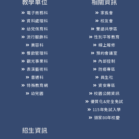
教學單位
相關資訊
電子商務科
家長會
資料處理科
校友會
幼兒保育科
雙語共學區
流行服飾科
性別平等教育
美容科
線上報修
餐飲管理科
預約會議室
觀光事業科
內部控制
表演藝術科
防疫專區
普通科
員生社
特殊教育網
資安專區
幼兒園
校園公開資訊
優質化&完全免試
115年免試入學
頭家80年校慶
招生資訊