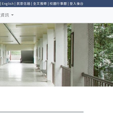
|
English
|
民意信箱
|
全文搜尋
|
校園行事曆
|
登入後台
生資訊