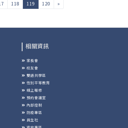
(current)
17
118
119
120
»
相關資訊
家長會
校友會
雙語共學區
性別平等教育
線上報修
預約會議室
內部控制
防疫專區
員生社
資安專區