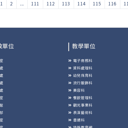
1
2
...
111
112
113
114
115
116
1
政單位
教學單位
室
電子商務科
處
資料處理科
處
幼兒保育科
處
流行服飾科
處
美容科
室
餐飲管理科
館
觀光事業科
部
表演藝術科
室
普通科
室
特殊教育網