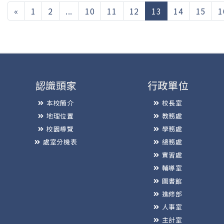
(current)
«
1
2
...
10
11
12
13
14
15
1
認識頭家
行政單位
本校簡介
校長室
地理位置
教務處
校園導覽
學務處
處室分機表
總務處
實習處
輔導室
圖書館
進修部
人事室
主計室