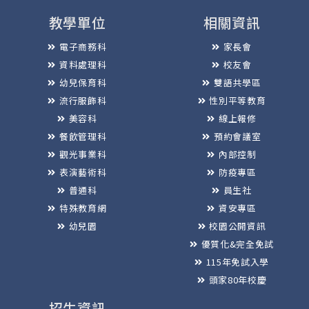
教學單位
相關資訊
電子商務科
家長會
資料處理科
校友會
幼兒保育科
雙語共學區
流行服飾科
性別平等教育
美容科
線上報修
餐飲管理科
預約會議室
觀光事業科
內部控制
表演藝術科
防疫專區
普通科
員生社
特殊教育網
資安專區
幼兒園
校園公開資訊
優質化&完全免試
115年免試入學
頭家80年校慶
招生資訊