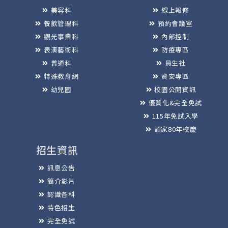
美容科
線上報修
餐飲管理科
預約會議室
觀光事業科
內部控制
表演藝術科
防疫專區
普通科
員生社
特殊教育網
資安專區
幼兒園
校園公開資訊
優質化&完全免試
115年免試入學
頭家80年校慶
招生資訊
訊息公告
簡介影片
認識各科
特色招生
完全免試