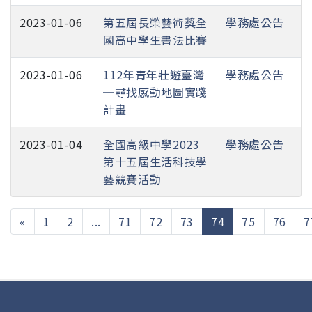
2023-01-06
第五屆長榮藝術獎全
學務處公告
國高中學生書法比賽
2023-01-06
112年青年壯遊臺灣
學務處公告
─尋找感動地圖實踐
計畫
2023-01-04
全國高級中學2023
學務處公告
第十五屆生活科技學
藝競賽活動
(current)
«
1
2
...
71
72
73
74
75
76
7