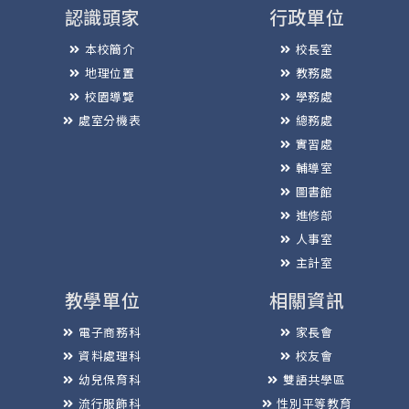
認識頭家
行政單位
本校簡介
校長室
地理位置
教務處
校園導覽
學務處
處室分機表
總務處
實習處
輔導室
圖書館
進修部
人事室
主計室
教學單位
相關資訊
電子商務科
家長會
資料處理科
校友會
幼兒保育科
雙語共學區
流行服飾科
性別平等教育