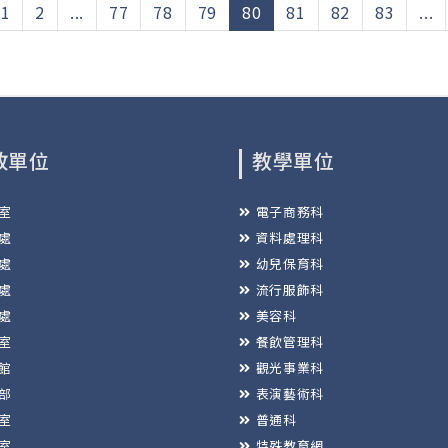
(current)
1
2
...
77
78
79
80
81
82
83
...
政單位
教學單位
室
電子商務科
處
資料處理科
處
幼兒保育科
處
流行服飾科
處
美容科
室
餐飲管理科
館
觀光事業科
部
表演藝術科
室
普通科
室
特殊教育網