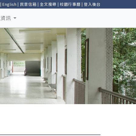
|
English
|
民意信箱
|
全文搜尋
|
校園行事曆
|
登入後台
生資訊