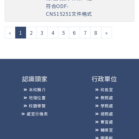
符合ODF-
CNS15251文件格式
(current)
«
1
2
3
4
5
6
7
8
»
認識頭家
行政單位
本校簡介
校長室
地理位置
教務處
校園導覽
學務處
處室分機表
總務處
實習處
輔導室
圖書館