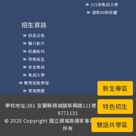
115年免試入學
頭家80年校慶
招生資訊
訊息公告
簡介影片
認識各科
特色招生
完全免試
免試入學
實用技能學程
新生專區
常見問題
榮譽榜
學校地址:261 宜蘭縣頭城鎮新興路111號 / 電話總機:03-
特色招生
9771131
© 2025 Copyright
國立頭城高級家事商業職業學校
版權
雙語共學區
所有