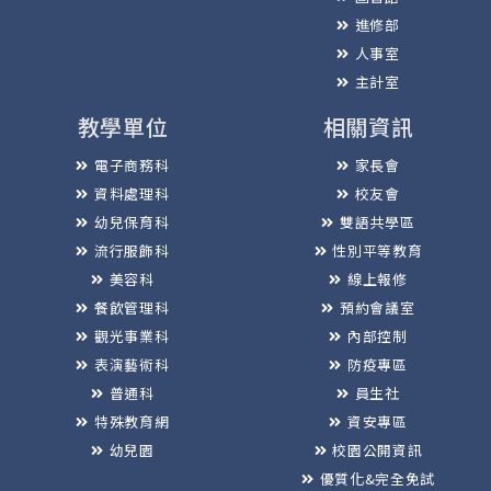
進修部
人事室
主計室
教學單位
相關資訊
電子商務科
家長會
資料處理科
校友會
幼兒保育科
雙語共學區
流行服飾科
性別平等教育
美容科
線上報修
餐飲管理科
預約會議室
觀光事業科
內部控制
表演藝術科
防疫專區
普通科
員生社
特殊教育網
資安專區
幼兒園
校園公開資訊
優質化&完全免試