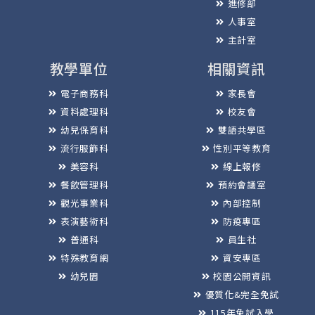
進修部
人事室
主計室
教學單位
相關資訊
電子商務科
家長會
資料處理科
校友會
幼兒保育科
雙語共學區
流行服飾科
性別平等教育
美容科
線上報修
餐飲管理科
預約會議室
觀光事業科
內部控制
表演藝術科
防疫專區
普通科
員生社
特殊教育網
資安專區
幼兒園
校園公開資訊
優質化&完全免試
115年免試入學