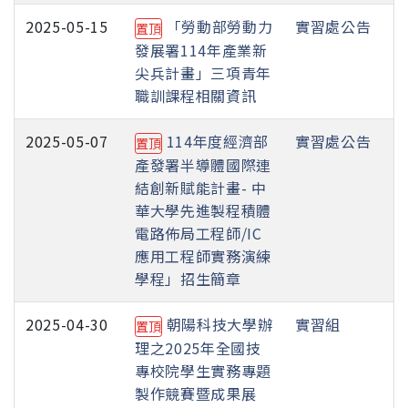
2025-05-15
「勞動部勞動力
實習處公告
置頂
發展署114年產業新
尖兵計畫」三項青年
職訓課程相關資訊
2025-05-07
114年度經濟部
實習處公告
置頂
產發署半導體國際連
結創新賦能計畫- 中
華大學先進製程積體
電路佈局工程師/IC
應用工程師實務演練
學程」招生簡章
2025-04-30
朝陽科技大學辦
實習組
置頂
理之2025年全國技
專校院學生實務專題
製作競賽暨成果展