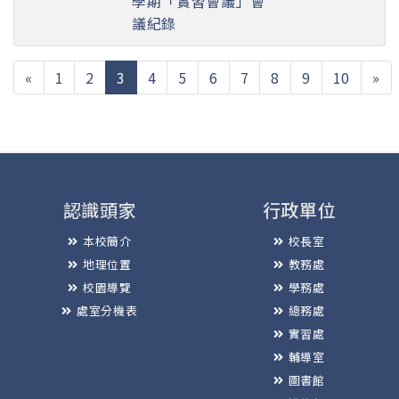
學期「實習會議」會
議紀錄
(current)
«
1
2
3
4
5
6
7
8
9
10
»
認識頭家
行政單位
本校簡介
校長室
地理位置
教務處
校園導覽
學務處
處室分機表
總務處
實習處
輔導室
圖書館