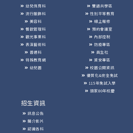
幼兒保育科
雙語共學區
流行服飾科
性別平等教育
美容科
線上報修
餐飲管理科
預約會議室
觀光事業科
內部控制
表演藝術科
防疫專區
普通科
員生社
特殊教育網
資安專區
幼兒園
校園公開資訊
優質化&完全免試
115年免試入學
頭家80年校慶
招生資訊
訊息公告
簡介影片
認識各科