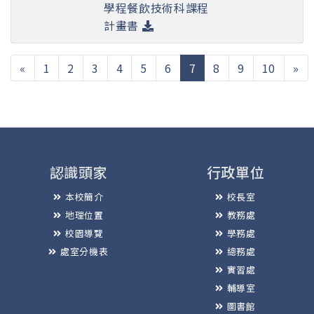
學程餐飲技術科課程
計畫書
(current)
«
1
2
3
4
5
6
7
8
9
10
»
認識頭家
行政單位
本校簡介
校長室
地理位置
教務處
校園導覽
學務處
處室分機表
總務處
實習處
輔導室
圖書館