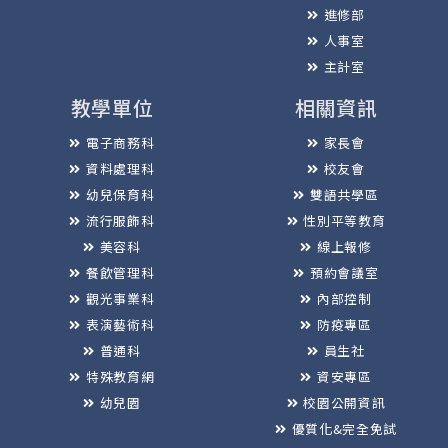
進修部
人事室
主計室
教學單位
相關資訊
電子商務科
家長會
資料處理科
校友會
幼兒保育科
雙語共學區
流行服飾科
性別平等教育
美容科
線上報修
餐飲管理科
預約會議室
觀光事業科
內部控制
表演藝術科
防疫專區
普通科
員生社
特殊教育網
資安專區
幼兒園
校園公開資訊
優質化&完全免試