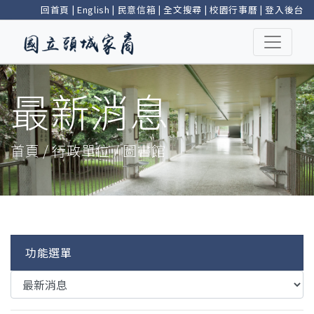
回首頁
|
English
|
民意信箱
|
全文搜尋
|
校園行事曆
|
登入後台
最新消息
首頁 / 行政單位 / 圖書館
功能選單