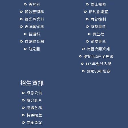
美容科
線上報修
餐飲管理科
預約會議室
觀光事業科
內部控制
表演藝術科
防疫專區
普通科
員生社
特殊教育網
資安專區
幼兒園
校園公開資訊
優質化&完全免試
115年免試入學
頭家80年校慶
招生資訊
訊息公告
簡介影片
認識各科
特色招生
完全免試