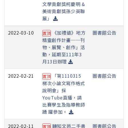
文學貢獻獎柯慶明 &
美術貢獻獎孫少英聯
展」
2022-03-10
《加禮遠》地方
圖書館公告
置頂
精靈創作計畫──刊
物、展覽、創作」活
動，延期至111年3
月13日辦理
2022-02-21
「第1110315
圖書館公告
置頂
梯次小論文寫作格式
說明會」採
YouTube直播，請
比賽學生及指導教師
踴 躍參加。
2022-02-11
轉知文邑二手書
圖書館公告
置頂