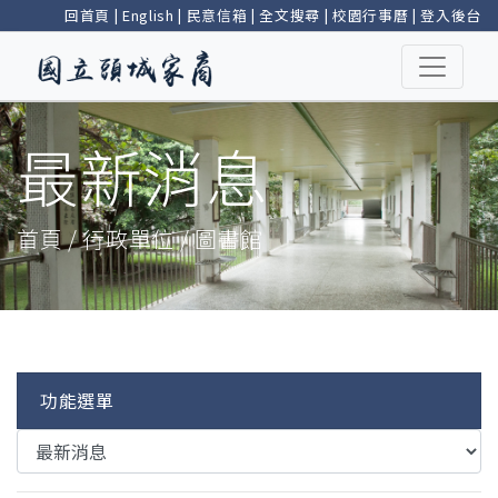
回首頁
|
English
|
民意信箱
|
全文搜尋
|
校園行事曆
|
登入後台
最新消息
首頁 / 行政單位 / 圖書館
功能選單