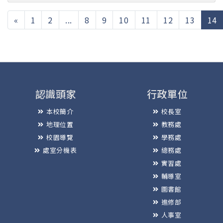
(
«
1
2
...
8
9
10
11
12
13
14
認識頭家
行政單位
本校簡介
校長室
地理位置
教務處
校園導覽
學務處
處室分機表
總務處
實習處
輔導室
圖書館
進修部
人事室