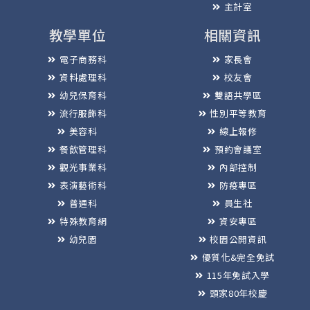
主計室
教學單位
相關資訊
電子商務科
家長會
資料處理科
校友會
幼兒保育科
雙語共學區
流行服飾科
性別平等教育
美容科
線上報修
餐飲管理科
預約會議室
觀光事業科
內部控制
表演藝術科
防疫專區
普通科
員生社
特殊教育網
資安專區
幼兒園
校園公開資訊
優質化&完全免試
115年免試入學
頭家80年校慶