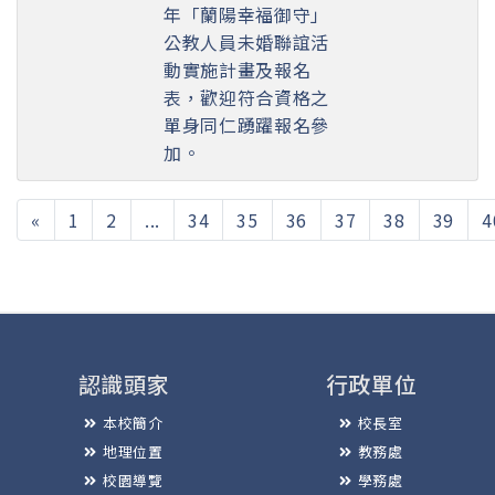
年「蘭陽幸福御守」
公教人員未婚聯誼活
動實施計畫及報名
表，歡迎符合資格之
單身同仁踴躍報名參
加。
«
1
2
...
34
35
36
37
38
39
4
認識頭家
行政單位
本校簡介
校長室
地理位置
教務處
校園導覽
學務處