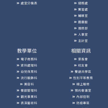
處室分機表
總務處
實習處
輔導室
圖書館
進修部
人事室
主計室
教學單位
相關資訊
電子商務科
家長會
資料處理科
校友會
幼兒保育科
雙語共學區
流行服飾科
性別平等教育
美容科
線上報修
餐飲管理科
預約會議室
觀光事業科
內部控制
表演藝術科
防疫專區