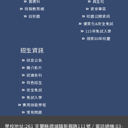
普通科
員生社
特殊教育網
資安專區
幼兒園
校園公開資訊
優質化&完全免試
115年免試入學
頭家80年校慶
招生資訊
訊息公告
簡介影片
認識各科
特色招生
完全免試
免試入學
實用技能學程
常見問題
榮譽榜
學校地址:261 宜蘭縣頭城鎮新興路111號 / 電話總機:03-