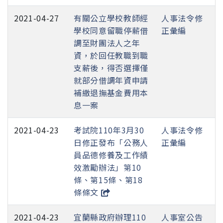
2021-04-27
有關公立學校教師經
人事法令修
學校同意留職停薪借
正彙編
調至財團法人之年
資，於回任教職到職
支薪後，得否選擇僅
就部分借調年資申請
補繳退撫基金費用本
息一案
2021-04-23
考試院110年3月30
人事法令修
日修正發布「公務人
正彙編
員品德修養及工作績
效激勵辦法」第10
條、第15條、第18
條條文
2021-04-23
宜蘭縣政府辦理110
人事室公告