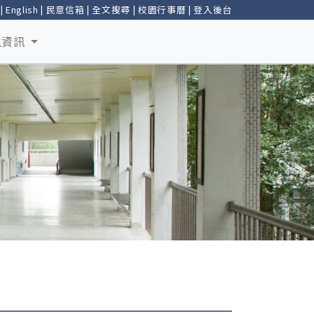
|
English
|
民意信箱
|
全文搜尋
|
校園行事曆
|
登入後台
生資訊