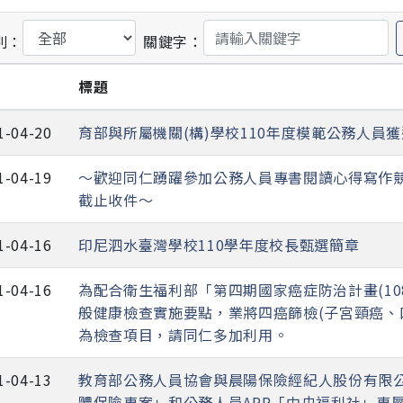
別：
關鍵字：
期
標題
1-04-20
育部與所屬機關(構)學校110年度模範公務人員
1-04-19
～歡迎同仁踴躍參加公務人員專書閱讀心得寫作競賽
截止收件～
1-04-16
印尼泗水臺灣學校110學年度校長甄選簡章
1-04-16
為配合衛生福利部「第四期國家癌症防治計畫(108
般健康檢查實施要點，業將四癌篩檢(子宮頸癌、
為檢查項目，請同仁多加利用。
1-04-13
教育部公務人員協會與晨陽保險經紀人股份有限
體保險專案」和公務人員APP「中央福利社」專