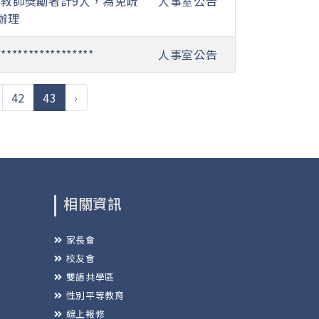
良教師獎勵者計9人，為免疏
人事室公告
辦理
**************
人事室公告
(current)
42
43
›
相關資訊
家長會
校友會
雙語共學區
性別平等教育
線上報修