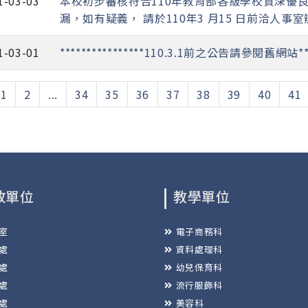
1-03-03
本校初步審核符合110年教育部各級學校資深優
漏，如有疑義， 請於110年3 月15 日前洽人事室
1-03-01
****************110.3.1前之公告請參閱舊網站*****
1
2
...
34
35
36
37
38
39
40
41
政單位
教學單位
室
電子商務科
處
資料處理科
處
幼兒保育科
處
流行服飾科
處
美容科