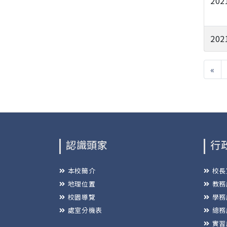
202
202
«
認識頭家
行
本校簡介
校長
地理位置
教務
校園導覽
學務
處室分機表
總務
實習