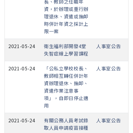
長、教師之任職年
資，於辦理或重行辦
理退休、資遣或撫卹
時併計年資之採計上
限一案
2021-05-24
衛生福利部開發4堂
人事室公告
失智症線上學習課程
2021-05-24
「公私立學校校長、
人事室公告
教師相互轉任併計年
資辦理退休、撫卹、
資遣作業注意事
項」，自即日停止適
用
2021-05-24
有關公務人員考試錄
人事室公告
取人員申請疫苗接種