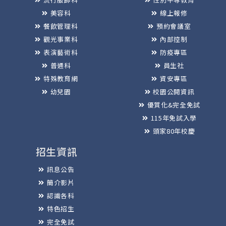
美容科
線上報修
餐飲管理科
預約會議室
觀光事業科
內部控制
表演藝術科
防疫專區
普通科
員生社
特殊教育網
資安專區
幼兒園
校園公開資訊
優質化&完全免試
115年免試入學
頭家80年校慶
招生資訊
訊息公告
簡介影片
認識各科
特色招生
完全免試