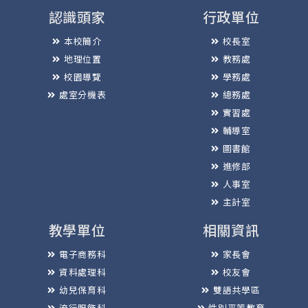
認識頭家
行政單位
本校簡介
校長室
地理位置
教務處
校園導覽
學務處
處室分機表
總務處
實習處
輔導室
圖書館
進修部
人事室
主計室
教學單位
相關資訊
電子商務科
家長會
資料處理科
校友會
幼兒保育科
雙語共學區
流行服飾科
性別平等教育