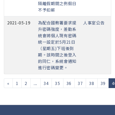
隔離假期間之例假日
不予扣薪
2021-05-19
為配合國教署要求提
人事室公告
升密碼強度，差勤系
統會將個人現有密碼
統一設定於5月21日
（星期五)下班後到
期。該時間之後登入
的同仁，系統會通知
進行密碼變更。
«
1
2
...
34
35
36
37
38
39
4