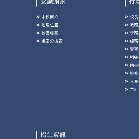
認識頭家
行
本校簡介
校長
地理位置
教務
校園導覽
學務
處室分機表
總務
實習
輔導
圖書
進修
人事
主計
招生資訊