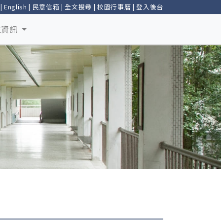
|
English
|
民意信箱
|
全文搜尋
|
校園行事曆
|
登入後台
生資訊