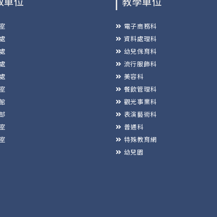
政單位
教學單位
室
電子商務科
處
資料處理科
處
幼兒保育科
處
流行服飾科
處
美容科
室
餐飲管理科
館
觀光事業科
部
表演藝術科
室
普通科
室
特殊教育網
幼兒園