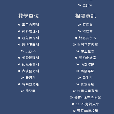
主計室
教學單位
相關資訊
電子商務科
家長會
資料處理科
校友會
幼兒保育科
雙語共學區
流行服飾科
性別平等教育
美容科
線上報修
餐飲管理科
預約會議室
觀光事業科
內部控制
表演藝術科
防疫專區
普通科
員生社
特殊教育網
資安專區
幼兒園
校園公開資訊
優質化&完全免試
115年免試入學
頭家80年校慶