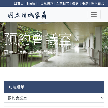
回首頁
|
English
|
民意信箱
|
全文搜尋
|
校園行事曆
|
登入後台
預約會議室
首頁 / 行政單位 / 總務處
功能選單