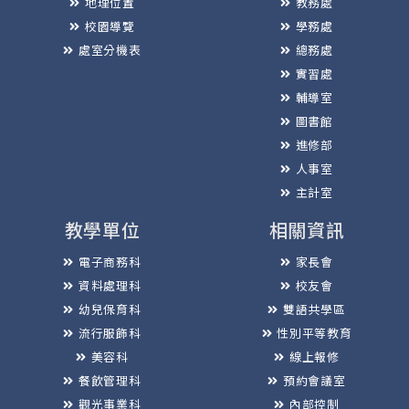
地理位置
教務處
校園導覽
學務處
處室分機表
總務處
實習處
輔導室
圖書館
進修部
人事室
主計室
教學單位
相關資訊
電子商務科
家長會
資料處理科
校友會
幼兒保育科
雙語共學區
流行服飾科
性別平等教育
美容科
線上報修
餐飲管理科
預約會議室
觀光事業科
內部控制