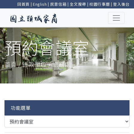
回首頁
|
English
|
民意信箱
|
全文搜尋
|
校園行事曆
|
登入後台
預約會議室
首頁 / 行政單位 / 總務處
功能選單