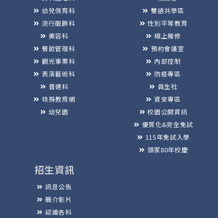
幼兒保育科
雙語共學區
流行服飾科
性別平等教育
美容科
線上報修
餐飲管理科
預約會議室
觀光事業科
內部控制
表演藝術科
防疫專區
普通科
員生社
特殊教育網
資安專區
幼兒園
校園公開資訊
優質化&完全免試
115年免試入學
頭家80年校慶
招生資訊
訊息公告
簡介影片
認識各科