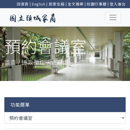
回首頁
|
English
|
民意信箱
|
全文搜尋
|
校園行事曆
|
登入後台
預約會議室
首頁 / 行政單位 / 總務處
功能選單