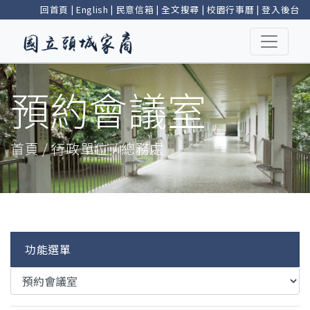
回首頁
|
English
|
民意信箱
|
全文搜尋
|
校園行事曆
|
登入後台
預約會議室
首頁 / 行政單位 / 總務處
功能選單