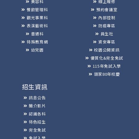
美容科
線上報修
餐飲管理科
預約會議室
觀光事業科
內部控制
表演藝術科
防疫專區
普通科
員生社
特殊教育網
資安專區
幼兒園
校園公開資訊
優質化&完全免試
115年免試入學
頭家80年校慶
招生資訊
訊息公告
簡介影片
認識各科
特色招生
完全免試
免試入學