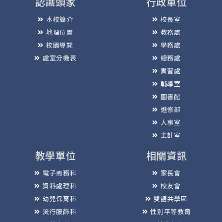
認識頭家
行政單位
本校簡介
校長室
地理位置
教務處
校園導覽
學務處
處室分機表
總務處
實習處
輔導室
圖書館
進修部
人事室
主計室
教學單位
相關資訊
電子商務科
家長會
資料處理科
校友會
幼兒保育科
雙語共學區
流行服飾科
性別平等教育