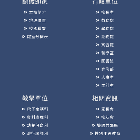
認識頭家
行政單位
本校簡介
校長室
地理位置
教務處
校園導覽
學務處
處室分機表
總務處
實習處
輔導室
圖書館
進修部
人事室
主計室
教學單位
相關資訊
電子商務科
家長會
資料處理科
校友會
幼兒保育科
雙語共學區
流行服飾科
性別平等教育