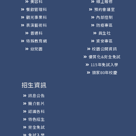
美容科
線上報修
餐飲管理科
預約會議室
觀光事業科
內部控制
表演藝術科
防疫專區
普通科
員生社
特殊教育網
資安專區
幼兒園
校園公開資訊
優質化&完全免試
115年免試入學
頭家80年校慶
招生資訊
訊息公告
簡介影片
認識各科
特色招生
完全免試
免試入學