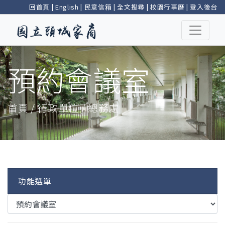
回首頁
|
English
|
民意信箱
|
全文搜尋
|
校園行事曆
|
登入後台
預約會議室
首頁 / 行政單位 / 總務處
功能選單