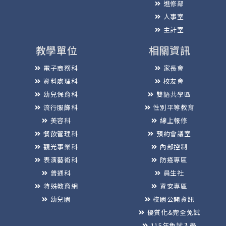
進修部
人事室
主計室
教學單位
相關資訊
電子商務科
家長會
資料處理科
校友會
幼兒保育科
雙語共學區
流行服飾科
性別平等教育
美容科
線上報修
餐飲管理科
預約會議室
觀光事業科
內部控制
表演藝術科
防疫專區
普通科
員生社
特殊教育網
資安專區
幼兒園
校園公開資訊
優質化&完全免試
115年免試入學