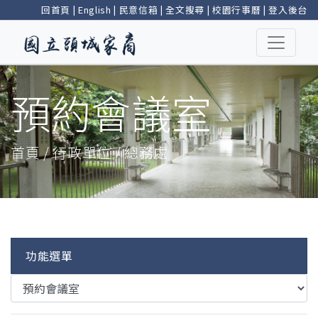
回首頁
|
English
|
民意信箱
|
全文搜尋
|
校園行事曆
|
登入後台
預約會議室
首頁 / 行政單位 / 總務處
功能選單