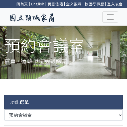
回首頁
|
English
|
民意信箱
|
全文搜尋
|
校園行事曆
|
登入後台
預約會議室
首頁 / 行政單位 / 總務處
功能選單