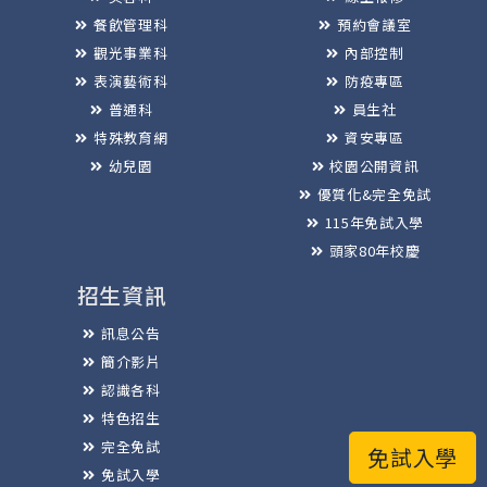
餐飲管理科
預約會議室
觀光事業科
內部控制
表演藝術科
防疫專區
普通科
員生社
特殊教育網
資安專區
幼兒園
校園公開資訊
優質化&完全免試
115年免試入學
頭家80年校慶
招生資訊
訊息公告
簡介影片
認識各科
特色招生
完全免試
免試入學
免試入學