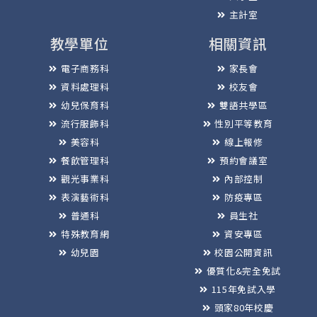
主計室
教學單位
相關資訊
電子商務科
家長會
資料處理科
校友會
幼兒保育科
雙語共學區
流行服飾科
性別平等教育
美容科
線上報修
餐飲管理科
預約會議室
觀光事業科
內部控制
表演藝術科
防疫專區
普通科
員生社
特殊教育網
資安專區
幼兒園
校園公開資訊
優質化&完全免試
115年免試入學
頭家80年校慶