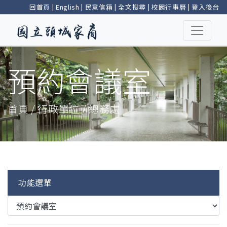
回首頁
|
English
|
民意信箱
|
全文搜尋
|
校園行事曆
|
登入後台
預約會議室
首頁 / 行政單位 / 總務處
功能選單