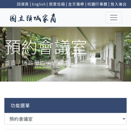
回首頁
|
English
|
民意信箱
|
全文搜尋
|
校園行事曆
|
登入後台
預約會議室
首頁 / 行政單位 / 總務處
功能選單