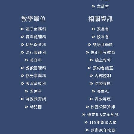
主計室
教學單位
相關資訊
電子商務科
家長會
資料處理科
校友會
幼兒保育科
雙語共學區
流行服飾科
性別平等教育
美容科
線上報修
餐飲管理科
預約會議室
觀光事業科
內部控制
表演藝術科
防疫專區
普通科
員生社
特殊教育網
資安專區
幼兒園
校園公開資訊
優質化&完全免試
115年免試入學
頭家80年校慶