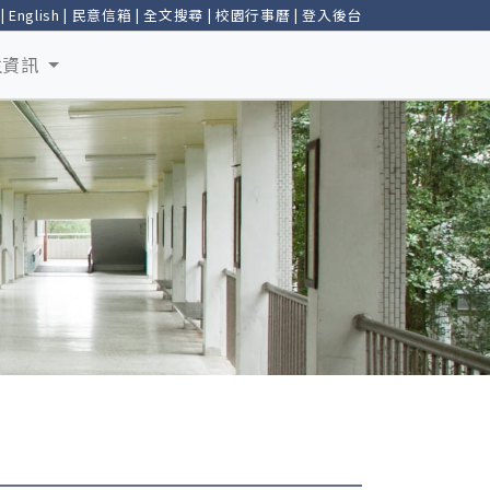
|
English
|
民意信箱
|
全文搜尋
|
校園行事曆
|
登入後台
生資訊