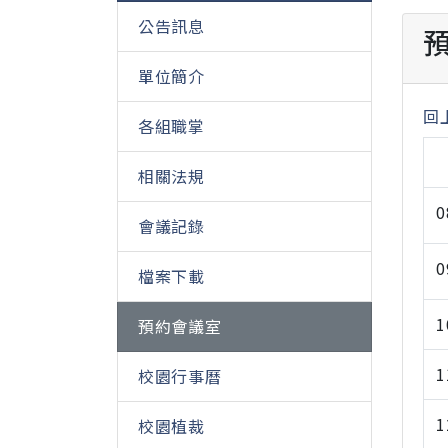
公告訊息
預
單位簡介
回
各組職掌
相關法規
0
會議記錄
0
檔案下載
1
預約會議室
1
校園行事曆
1
校園植裁