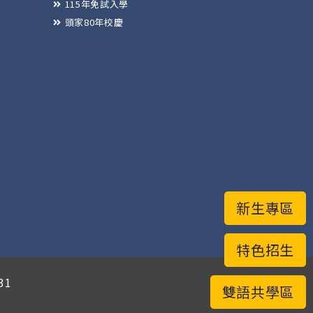
115年免試入學
頭家80年校慶
新生專區
特色招生
31
雙語共學區
有