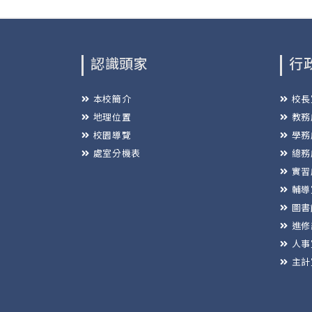
認識頭家
行
本校簡介
校長
地理位置
教務
校園導覽
學務
處室分機表
總務
實習
輔導
圖書
進修
人事
主計