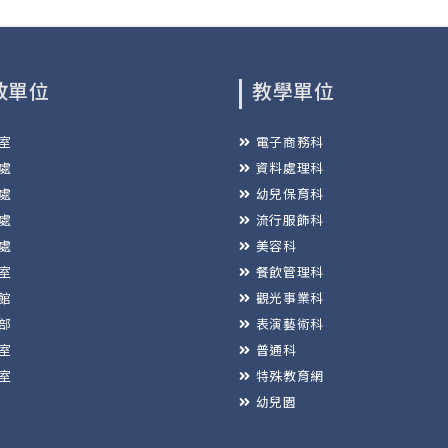
政單位
教學單位
室
電子商務科
處
資料處理科
處
幼兒保育科
處
流行服飾科
處
美容科
室
餐飲管理科
館
觀光事業科
部
表演藝術科
室
普通科
室
特殊教育網
幼兒園