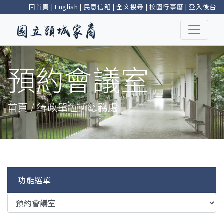
回首頁
|
English
|
民意信箱
|
全文搜尋
|
校園行事曆
|
登入後台
預約會議室
首頁 / 行政單位 / 總務處
功能選單