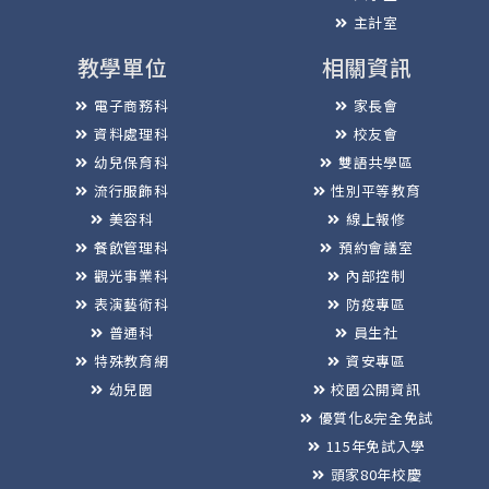
主計室
教學單位
相關資訊
電子商務科
家長會
資料處理科
校友會
幼兒保育科
雙語共學區
流行服飾科
性別平等教育
美容科
線上報修
餐飲管理科
預約會議室
觀光事業科
內部控制
表演藝術科
防疫專區
普通科
員生社
特殊教育網
資安專區
幼兒園
校園公開資訊
優質化&完全免試
115年免試入學
頭家80年校慶