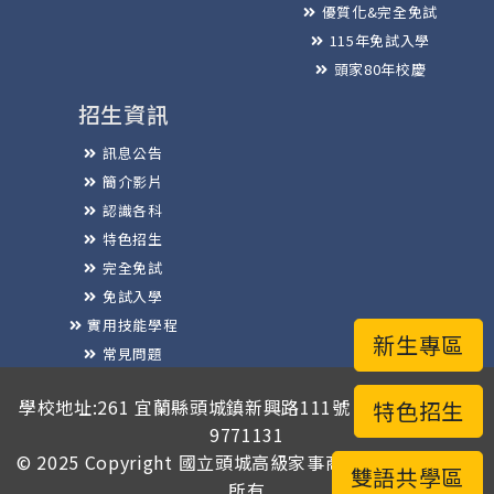
優質化&完全免試
115年免試入學
頭家80年校慶
招生資訊
訊息公告
簡介影片
認識各科
特色招生
完全免試
免試入學
實用技能學程
新生專區
常見問題
榮譽榜
學校地址:261 宜蘭縣頭城鎮新興路111號 / 電話總機:03-
特色招生
9771131
© 2025 Copyright
國立頭城高級家事商業職業學校
版權
雙語共學區
所有