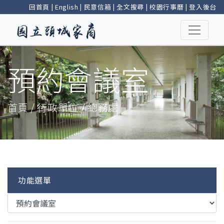
回首頁
|
English
|
民意信箱
|
全文搜尋
|
校園行事曆
|
登入後台
預約會議室
首頁 / 行政單位 / 總務處
功能選單